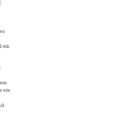
ς
νο
ά και
ς
και
ν και
λά