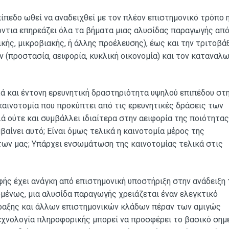
ίπεδο ωθεί να αναδειχθεί με τον πλέον επιστημονικό τρόπο 
ντια επηρεάζει όλα τα βήματα μιας αλυσίδας παραγωγής από
ής, μικροβιακής, ή άλλης προέλευσης), έως και την τριτοβά
 (προστασία, αειφορία, κυκλική οικονομία) και τον καταναλ
ά και έντονη ερευνητική δραστηριότητα υψηλού επιπέδου στ
 καινοτομία που προκύπτει από τις ερευνητικές δράσεις των
ά ούτε και συμβάλλει ιδιαίτερα στην αειφορία της ποιότητας
αίνει αυτό; Είναι όμως τελικά η καινοτομία μέρος της
ων μας; Υπάρχει ενσωμάτωση της καινοτομίας τελικά στις
ς έχει ανάγκη από επιστημονική υποστήριξη στην ανάδειξη 
μένως, μια αλυσίδα παραγωγής χρειάζεται έναν ελεγκτικό
πραξης και άλλων επιστημονικών κλάδων πέραν των αμιγώς
εχνολογία πληροφορικής μπορεί να προσφέρει το βασικό σημ