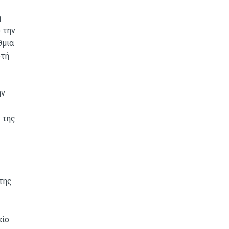
η
 την
θμια
ωτή
ην
 της
της
είο