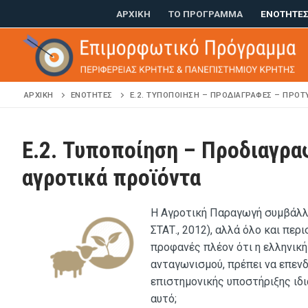
Μετάβαση
ΑΡΧΙΚΉ
ΤΟ ΠΡΌΓΡΑΜΜΑ
ΕΝΌΤΗΤΕ
στο
περιεχόμενο
ΑΡΧΙΚΗ
ΕΝΌΤΗΤΕΣ
E.2. ΤΥΠΟΠΟΊΗΣΗ – ΠΡΟΔΙΑΓΡΑΦΈΣ – ΠΡΌΤ
E.2. Τυποποίηση – Προδιαγρα
αγροτικά προϊόντα
Η Αγροτική Παραγωγή συμβάλλε
ΣΤΑΤ., 2012), αλλά όλο και περ
προφανές πλέον ότι η ελληνική
ανταγωνισμού, πρέπει να επενδ
επιστημονικής υποστήριξης ιδι
αυτό;