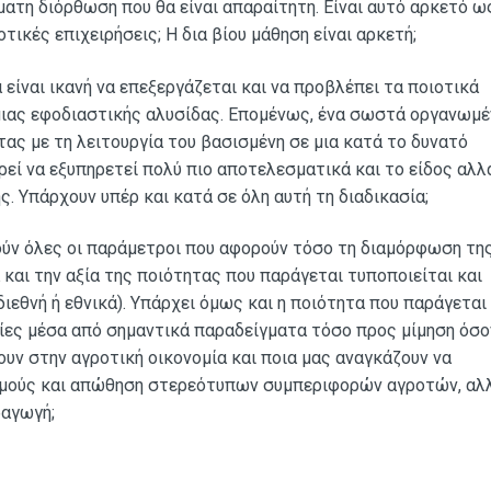
ατη διόρθωση που θα είναι απαραίτητη. Είναι αυτό αρκετό ω
ικές επιχειρήσεις; Η δια βίου μάθηση είναι αρκετή;
 είναι ικανή να επεξεργάζεται και να προβλέπει τα ποιοτικά
μιας εφοδιαστικής αλυσίδας. Επομένως, ένα σωστά οργανωμέ
ας με τη λειτουργία του βασισμένη σε μια κατά το δυνατό
ρεί να εξυπηρετεί πολύ πιο αποτελεσματικά και το είδος αλλ
 Υπάρχουν υπέρ και κατά σε όλη αυτή τη διαδικασία;
ούν όλες οι παράμετροι που αφορούν τόσο τη διαμόρφωση τη
αι την αξία της ποιότητας που παράγεται τυποποιείται και
εθνή ή εθνικά). Υπάρχει όμως και η ποιότητα που παράγεται 
ιρίες μέσα από σημαντικά παραδείγματα τόσο προς μίμηση όσο
υν στην αγροτική οικονομία και ποια μας αναγκάζουν να
σμούς και απώθηση στερεότυπων συμπεριφορών αγροτών, αλ
αγωγή;